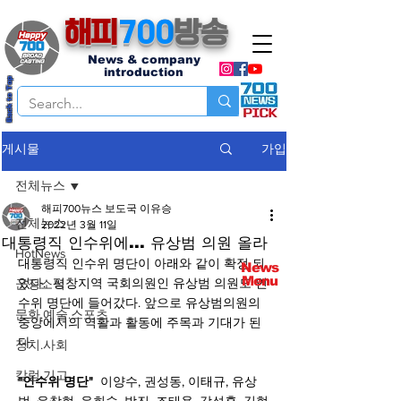
해피
700
방송
News & company
introduction
Back to Top
가입
게시물
전체뉴스
해피700뉴스 보도국 이유승
전체뉴스
2022년 3월 11일
대통령직 인수위에... 유상범 의원 올라
HotNews
대통령직 인수위 명단이 아래와 같이 확정 되
News
Menu
었다.  평창지역 국회의원인 유상범 의원도 인
군정소식
수위 명단에 들어갔다. 앞으로 유상범의원의 
문화.예술.스포츠
중앙에서의 역활과 활동에 주목과 기대가 된
다.
정치.사회
칼럼.기고
"인수위 명단"  
이양수, 권성동, 이태규, 유상