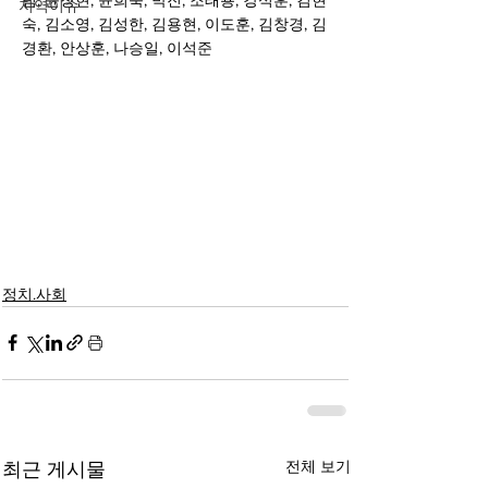
범, 윤창현, 윤희숙, 박진, 조태용, 강석훈, 김현
지역이슈
숙, 김소영, 김성한, 김용현, 이도훈, 김창경, 김
경환, 안상훈, 나승일, 이석준
정치.사회
전체 보기
최근 게시물