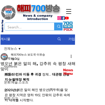
해피
700
방송
News & company
introduction
Back to Top
가입
게시물
전체뉴스
해피700뉴스 보도국 이유승
전체뉴스
1월 2일
병오년 붉은 말의 해, 강추위 속 평창 새해
HotNews
맞이
News
Menu
군정소식
해돋이
인파
이동
후
귀경
 정체… 
대관령
관광
지·눈썰매장
북적
문화.예술.스포츠
2026년 붉은 말의 해인 병오년(丙午年)을 맞
정치.사회
은 평창 지역은 영하 19도 안팎의 강추위 속에
칼럼.기고
서 새해를 시작했다.