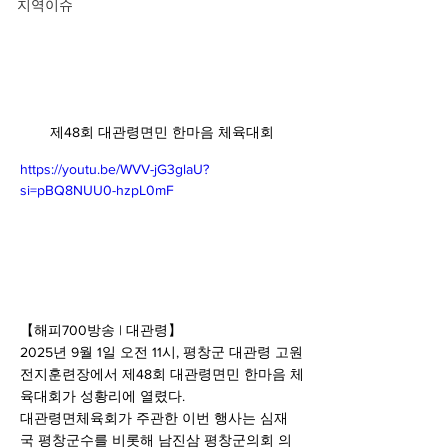
지역이슈
제48회 대관령면민 한마음 체육대회
https://youtu.be/WVV-jG3glaU?
si=pBQ8NUU0-hzpL0mF
【해피700방송 | 대관령】
2025년 9월 1일 오전 11시, 평창군 대관령 고원
전지훈련장에서 제48회 대관령면민 한마음 체
육대회가 성황리에 열렸다.
대관령면체육회가 주관한 이번 행사는 심재
국 평창군수를 비롯해 남진삼 평창군의회 의