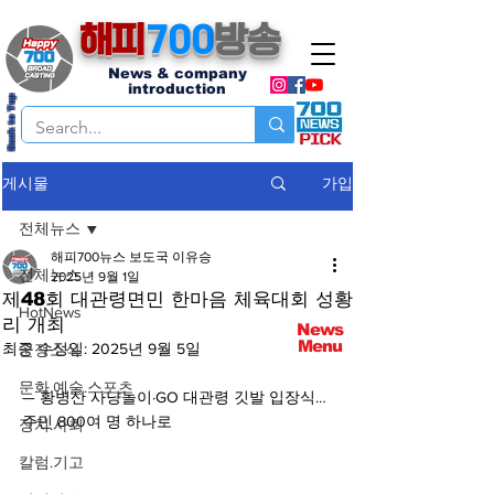
해피
700
방송
News & company
introduction
Back to Top
가입
게시물
전체뉴스
해피700뉴스 보도국 이유승
전체뉴스
2025년 9월 1일
제48회 대관령면민 한마음 체육대회 성황
HotNews
리 개최
News
Menu
최종 수정일:
2025년 9월 5일
군정소식
문화.예술.스포츠
— 황병산 사냥놀이·GO 대관령 깃발 입장식… 
주민 800여 명 하나로
정치.사회
칼럼.기고