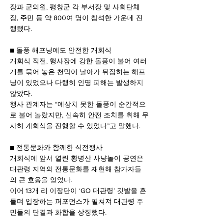
장과 군의원, 평창군 각 부서장 및 사회단체
장, 주민 등 약 800여 명이 참석한 가운데 진
행됐다.
■ 돌풍 해프닝에도 안전한 개회식
개회식 직전, 행사장에 강한 돌풍이 불어 여러 
개를 묶어 놓은 천막이 날아가 뒤집히는 해프
닝이 있었으나 다행히 인명 피해는 발생하지 
않았다.
행사 관계자는 “예상치 못한 돌풍이 순간적으
로 불어 놀랐지만, 신속히 안전 조치를 취해 무
사히 개회식을 진행할 수 있었다”고 말했다.
■ 전통문화와 함께한 식전행사
개회식에 앞서 열린 황병산 사냥놀이 공연은 
대관령 지역의 전통문화를 재현해 참가자들
의 큰 호응을 얻었다.
이어 13개 리 이장단이 ‘GO 대관령’ 깃발을 흔
들며 입장하는 퍼포먼스가 펼쳐져 대관령 주
민들의 단결과 화합을 상징했다.