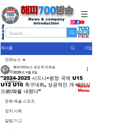
해피
700
방송
News & company
introduction
Back to Top
가입
게시물
전체뉴스
해피700뉴스 보도국 이유승
전체뉴스
2024년 4월 8일
"2024-2025 시드니•평창 국제 U15
HotNews
U12 U10 축구대회, 성공적인 개·폐막식
News
Menu
으로 막을 내렸다"
군정소식
문화.예술.스포츠
정치.사회
칼럼.기고