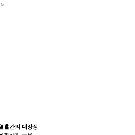
, 열흘간의 대장정
온현상과 궂은 