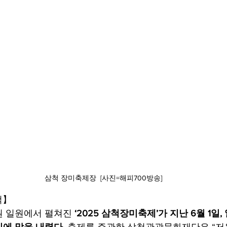
삼척 장미축제장  [사진=해피700방송]
척】
 일원에서 펼쳐진 
‘2025 삼척장미축제’가 지난 6월 1일
에 막을 내렸다.
 축제를 주관한 삼척관광문화재단은 “저