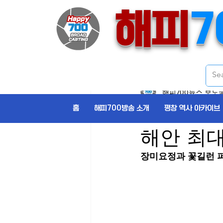
해피
7
전체뉴스
HotNews
군정소식
해피700뉴스 보도
‘2025
홈
해피700방송 소개
평창 역사 아카이브
해안 최
장미요정과 꽃길런 퍼