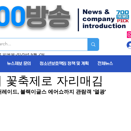
00
방송
News &
company
introduction
문화.예술.스포츠
정치.사회
칼럼.기고
지역이슈
국 이유승
2025년 6월 2일
 삼척장미축제’ 성황리 폐막
뉴스제보 문의
청소년보호책임 정책 및 계획
전체뉴스
대 꽃축제로 자리매김
레이드, 블랙이글스 에어쇼까지 관람객 ‘열광’