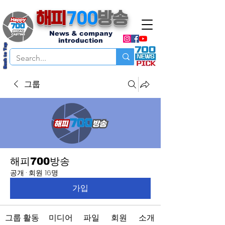
해피
700
방송
News & company
introduction
Back to Top
그룹
해피700방송
공개
·
회원 16명
가입
그룹 활동
미디어
파일
회원
소개