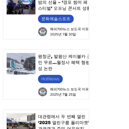
밤의 선율 – ‘경포 썸머 페
스티벌’ 오프닝 콘서트 성황
문화.예술.스포츠
해피700뉴스 보도국 이유승
2025년 7월 30일
평창군, 발왕산 케이블카 군
민 무료…월정사 혜택 형평
성 논란
HotNews
해피700뉴스 보도국 이유승
2025년 7월 25일
대관령에서 두 번째 열린
‘2025 열린구름 플리마켓’,
관광객과 주민 어우러진 문