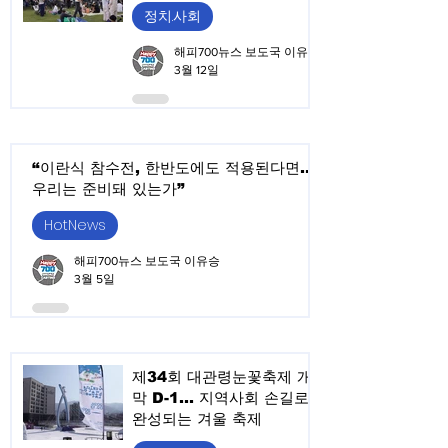
정치.사회
해피700뉴스 보도국 이유승
3월 12일
“이란식 참수전, 한반도에도 적용된다면…
우리는 준비돼 있는가”
HotNews
해피700뉴스 보도국 이유승
3월 5일
제34회 대관령눈꽃축제 개
막 D-1… 지역사회 손길로
완성되는 겨울 축제