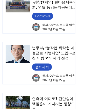
·평창(7지역) 한마음체육대
회, 영월 동강둔치공원에서
성황리 개최
HotNews
해피700뉴스 보도국 이유승
2025년 10월 26일
법무부, ‘농작업 위탁형 계
절근로 시범사업’ 도입…포
천·의령 2개 지역 선정
정치.사회
해피700뉴스 보도국 이유승
2025년 10월 22일
연휴에 어디로? 천만송이
백일홍이 기다리는 평창으
로