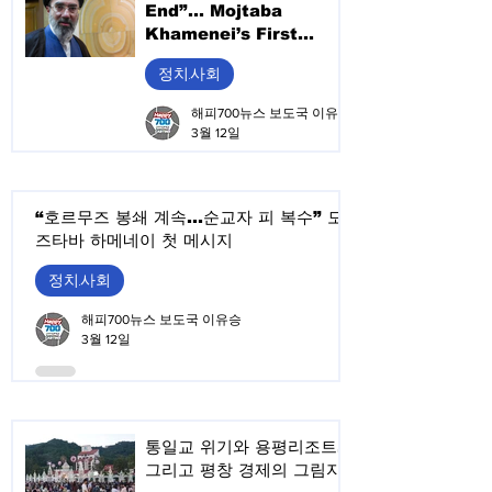
End”... Mojtaba
Khamenei’s First
Message Signals
정치.사회
Prolonged Middle East
War
해피700뉴스 보도국 이유승
3월 12일
“호르무즈 봉쇄 계속…순교자 피 복수” 모
즈타바 하메네이 첫 메시지
정치.사회
해피700뉴스 보도국 이유승
3월 12일
통일교 위기와 용평리조트,
그리고 평창 경제의 그림자