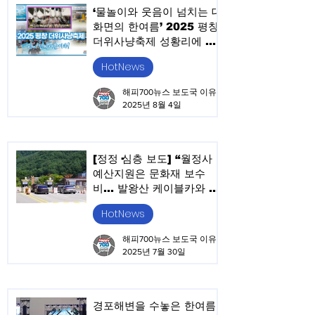
‘물놀이와 웃음이 넘치는 대
화면의 한여름’ 2025 평창
더위사냥축제 성황리에 진
행 중
HotNews
해피700뉴스 보도국 이유승
2025년 8월 4일
[정정·심층 보도] “월정사
예산지원은 문화재 보수
비… 발왕산 케이블카와 성
격 달라”
HotNews
해피700뉴스 보도국 이유승
2025년 7월 30일
경포해변을 수놓은 한여름