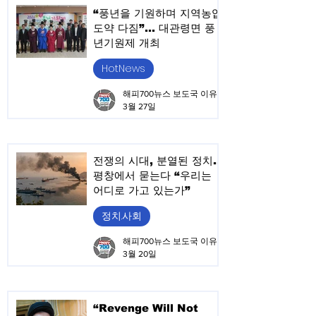
“풍년을 기원하며 지역농업
도약 다짐”… 대관령면 풍
년기원제 개최
HotNews
해피700뉴스 보도국 이유승
3월 27일
전쟁의 시대, 분열된 정치…
평창에서 묻는다 “우리는
어디로 가고 있는가”
정치.사회
해피700뉴스 보도국 이유승
3월 20일
“Revenge Will Not