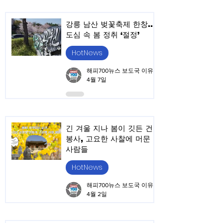
강릉 남산 벚꽃축제 한창…
도심 속 봄 정취 ‘절정’
HotNews
해피700뉴스 보도국 이유승
4월 7일
긴 겨울 지나 봄이 깃든 건
봉사, 고요한 사찰에 머문
사람들
HotNews
해피700뉴스 보도국 이유승
4월 2일