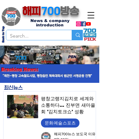
해피
700
방송
News & company
introduction
Back to Top
해피700방송은 광고와 협찬을 받지 않고
재능기부와 후원으로만 운영하는 비영리 지역 언론입니다.
Breaking News:
"제천~평창 고속철도사업, 평창읍민 체육대회서 범군민 서명운동 진행"
최신뉴스
평창고랭지김치로 세계와
소통하다… 진부면 새마을
회 '김치토크쇼' 성황
문화.예술.스포츠
해피700뉴스 보도국 이유승