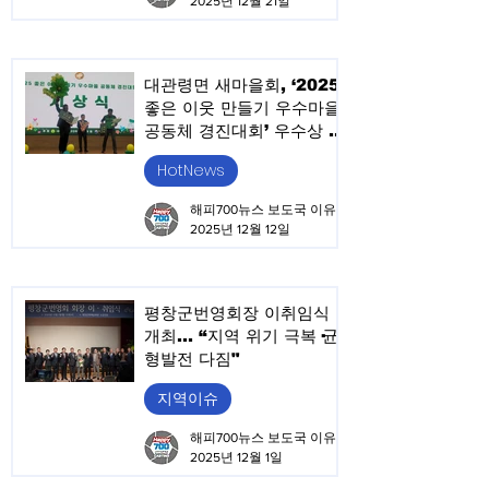
2025년 12월 21일
대관령면 새마을회, ‘2025
좋은 이웃 만들기 우수마을
공동체 경진대회’ 우수상 수
상새마을다방 중심의 지역
HotNews
공동체 활성화 성과 인정받
아
해피700뉴스 보도국 이유승
2025년 12월 12일
평창군번영회장 이취임식
개최… “지역 위기 극복·균
형발전 다짐"
지역이슈
해피700뉴스 보도국 이유승
2025년 12월 1일