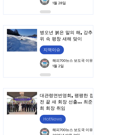
1월 28일
병오년 붉은 말의 해, 강추
위 속 평창 새해 맞이
지역이슈
해피700뉴스 보도국 이유승
1월 2일
대관령면번영회, 팽팽한 접
전 끝 새 회장 선출… 최준
희 회장 취임
HotNews
해피700뉴스 보도국 이유승