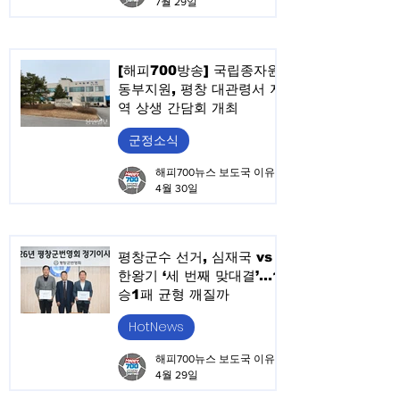
7월 29일
[해피700방송] 국립종자원
동부지원, 평창 대관령서 지
역 상생 간담회 개최
군정소식
해피700뉴스 보도국 이유승
4월 30일
평창군수 선거, 심재국 vs
한왕기 ‘세 번째 맞대결’…1
승1패 균형 깨질까
HotNews
해피700뉴스 보도국 이유승
4월 29일