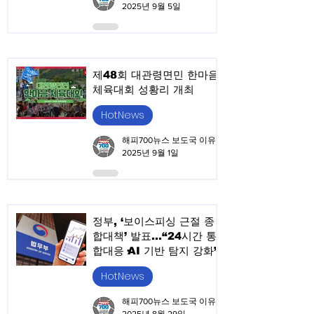
2025년 9월 5일
제48회 대관령면민 한마음
체육대회 성황리 개최
HotNews
해피700뉴스 보도국 이유승
2025년 9월 1일
정부, ‘보이스피싱 근절 종
합대책’ 발표…“24시간 통
합대응·AI 기반 탐지 강화”
HotNews
해피700뉴스 보도국 이유승