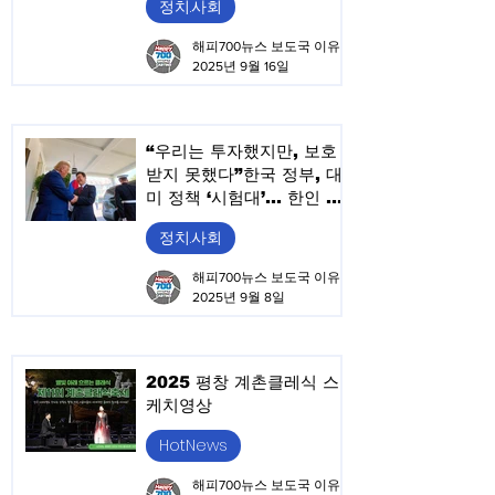
정치.사회
해피700뉴스 보도국 이유승
2025년 9월 16일
“우리는 투자했지만, 보호
받지 못했다”한국 정부, 대
미 정책 ‘시험대’… 한인 사
회 “배신감·불안감 확산”
정치.사회
해피700뉴스 보도국 이유승
2025년 9월 8일
2025 평창 계촌클레식 스
케치영상
HotNews
해피700뉴스 보도국 이유승