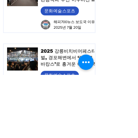
화장터로 자리매김
문화.예술.스포츠
해피700뉴스 보도국 이유승
2025년 7월 20일
2025 강릉비치비어페스티
벌, 경포해변에서 ‘레트로
바캉스’로 흥겨운 여름 시작
문화.예술.스포츠
해피700뉴스 보도국 이유승
2025년 6월 29일
대관령 초여름 물들인 ‘메밀
팝콘 종자원’ 개방… 자연과
감성이 만나는 농촌 체험의
장