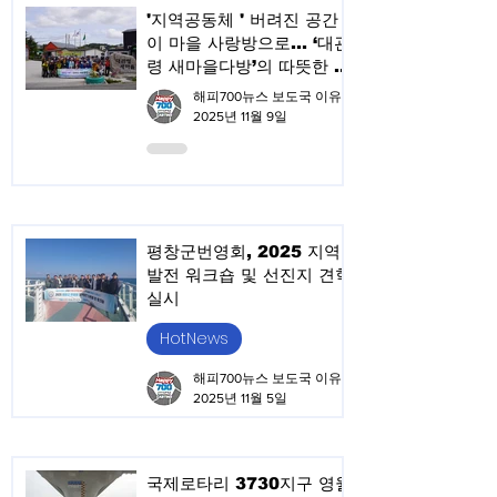
'지역공동체 ' 버려진 공간
이 마을 사랑방으로… ‘대관
령 새마을다방’의 따뜻한 변
화
해피700뉴스 보도국 이유승
2025년 11월 9일
평창군번영회, 2025 지역
발전 워크숍 및 선진지 견학
실시
HotNews
해피700뉴스 보도국 이유승
2025년 11월 5일
국제로타리 3730지구 영월