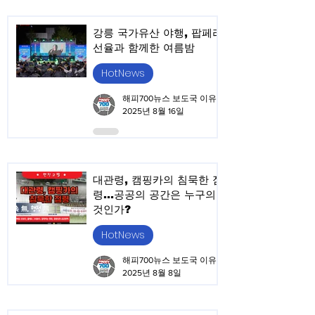
강릉 국가유산 야행, 팝페라
선율과 함께한 여름밤
HotNews
해피700뉴스 보도국 이유승
2025년 8월 16일
대관령, 캠핑카의 침묵한 점
령...공공의 공간은 누구의
것인가?
HotNews
해피700뉴스 보도국 이유승
2025년 8월 8일