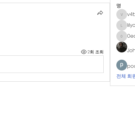
명
v4t
v4tx7uy
lil
lilycosk
0ea
0ealnwy
Joh
2회 조회
poo
전체 회원