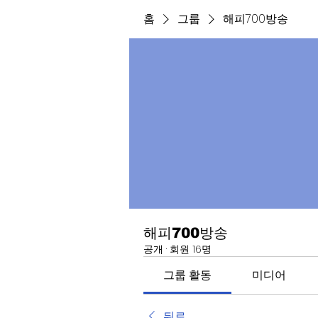
홈
그룹
해피700방송
해피700방송
공개
·
회원 16명
그룹 활동
미디어
뒤로